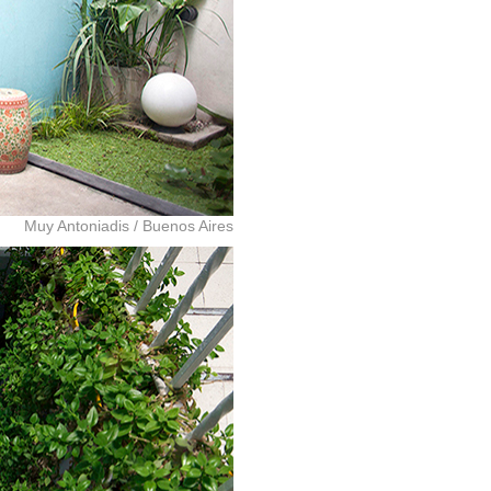
Muy Antoniadis
/
Buenos Aires