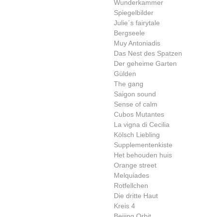
Wunderkammer
Spiegelbilder
Julie´s fairytale
Bergseele
Muy Antoniadis
Das Nest des Spatzen
Der geheime Garten
Gülden
The gang
Saigon sound
Sense of calm
Cubos Mutantes
La vigna di Cecilia
Kölsch Liebling
Supplementenkiste
Het behouden huis
Orange street
Melquiades
Rotfellchen
Die dritte Haut
Kreis 4
Beijing Orbit