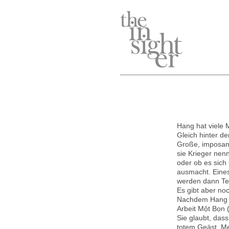
Hang hat viele
Gleich hinter d
Große, imposan
sie Krieger nenn
oder ob es sich 
ausmacht. Eines
werden dann Tei
Es gibt aber n
Nachdem Hang zu
Arbeit Một Bọn 
Sie glaubt, das
totem Geäst. Me