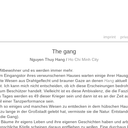
imprint
priv
The gang
Nguyen Thuy Hang /
Ho Chi Minh City
 Mitbewohner und es werden immer mehr.
em Eingangstor ihres verwunschenen Hauses warten einige ihrer Haus
te Wesen aus Drahtgeflecht und brauner Gaze an denen
Hang
aktuell 
t. Ich kann mich nicht entscheiden, ob ich diese Erscheinungen bedrohli
um Beschützer handelt. Vielleicht ist es diese Ambivalenz, die die Fasz
 Tages werden es 49 dieser Krieger sein und dann ist es an der Zeit a
l einer Tanzperformance sein.
och so einiges und manches Wesen zu entdecken in dem hübschen Hau
 lange in der Großstadt gelebt hat, vermisste sie die Natur. Entstande
(die Gang).
s Bäume ihr eigens Leben und ihre eigenen Geschichten haben und arbei
nschliche Köpfe scheinen daraus entfliehen zu wollen. Eine durchaus kr