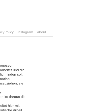
acyPolicy
instagram
about
genossen.
arbeitet und die
ch finden soll,
ination
uszuziehen, sie
s.
n ist daraus die
tet hier mit
itische Arbeit,