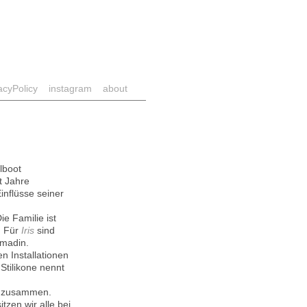
acyPolicy
instagram
about
lboot
t Jahre
inflüsse seiner
ie Familie ist
. Für
Iris
sind
omadin.
n Installationen
Stilikone nennt
ut zusammen.
zen wir alle bei