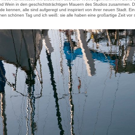
nd Wein in den geschichtsträchtigen Mauern des Studios zusammen. D
de kennen, alle sind aufgeregt und inspiriert von ihrer neuen Stadt. Ei
nen schönen Tag und ich weiß: sie alle haben eine großartige Zeit vor s