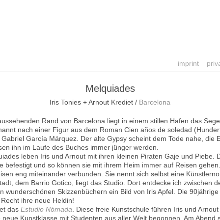
imprint
priv
Melquiades
Iris Tonies + Arnout Krediet /
Barcelona
 aussehenden Rand von Barcelona liegt in einem stillen Hafen das Sege
nannt nach einer Figur aus dem Roman Cien años de soledad (Hunder
 Gabriel García Márquez. Der alte Gypsy scheint dem Tode nahe, die E
sen ihn im Laufe des Buches immer jünger werden.
iades leben Iris und Arnout mit ihren kleinen Piraten Gaje und Piebe. D
de befestigt und so können sie mit ihrem Heim immer auf Reisen gehen
isen eng miteinander verbunden. Sie nennt sich selbst eine Künstlern
tadt, dem Barrio Gotico, liegt das Studio. Dort entdecke ich zwischen de
en wunderschönen Skizzenbüchern ein Bild von Iris Apfel. Die 90jährige 
u Recht ihre neue Heldin!
et das
Estudio Nómada
. Diese freie Kunstschule führen Iris und Arno
 neue Kunstklasse mit Studenten aus aller Welt begonnen. Am Abend sit