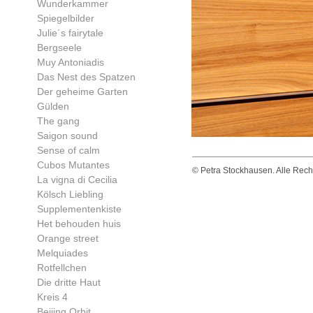
Wunderkammer
Spiegelbilder
Julie´s fairytale
Bergseele
Muy Antoniadis
Das Nest des Spatzen
Der geheime Garten
Gülden
The gang
Saigon sound
Sense of calm
Cubos Mutantes
© Petra Stockhausen. Alle Rechte
La vigna di Cecilia
Kölsch Liebling
Supplementenkiste
Het behouden huis
Orange street
Melquiades
Rotfellchen
Die dritte Haut
Kreis 4
Beijing Orbit