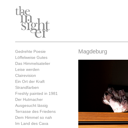
Magdeburg
Gedrehte Poesie
Löffelweise Gutes
Das Himmelsatelier
Leise werden
Clairevision
Ein Ort der Kraft
Strandfarben
Freshly painted in 1981
Der Hutmacher
Ausgesucht lässig
Terrasse des Friedens
Dem Himmel so nah
Im Land des Cava