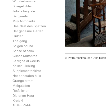
Wunderkammer
Spiegelbilder
Julie´s fairytale
Bergseele
Muy Antoniadis
Das Nest des Spatzen
Der geheime Garten
Gülden
The gang
Saigon sound
Sense of calm
Cubos Mutantes
© Petra Stockhausen. Alle Rechte
La vigna di Cecilia
Kölsch Liebling
Supplementenkiste
Het behouden huis
Orange street
Melquiades
Rotfellchen
Die dritte Haut
Kreis 4
Beijing Orbit