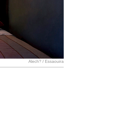
Alech?
/
Essaouira