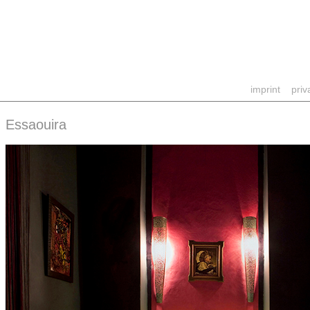
imprint
priv
Essaouira