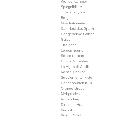
Wunderkammer
Spiegelbilder
Julie´s fairytale
Bergseele
Muy Antoniadis
Das Nest des Spatzen
Der geheime Garten
Gülden
The gang
Saigon sound
Sense of calm
Cubos Mutantes
La vigna di Cecilia
Kölsch Liebling
Supplementenkiste
Het behouden huis
Orange street
Melquiades
Rotfellchen
Die dritte Haut
Kreis 4
Beijing Orbit