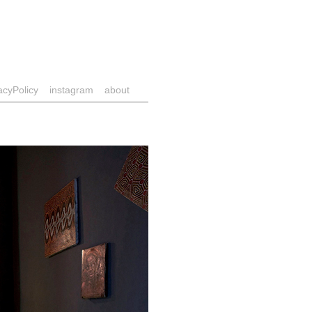
acyPolicy
instagram
about