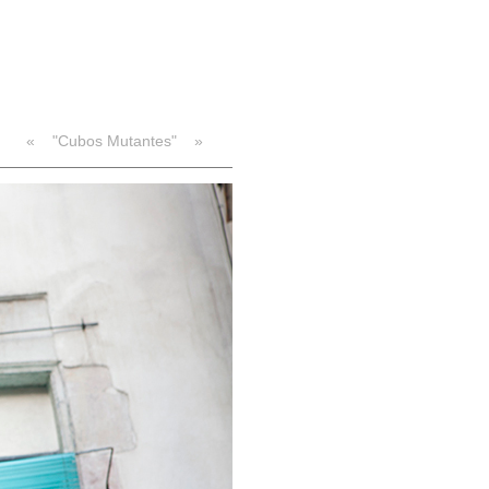
«
"Cubos Mutantes"
»