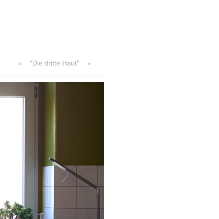
«
"Die dritte Haut"
»